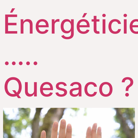
Énergétici
…..
Quesaco ?